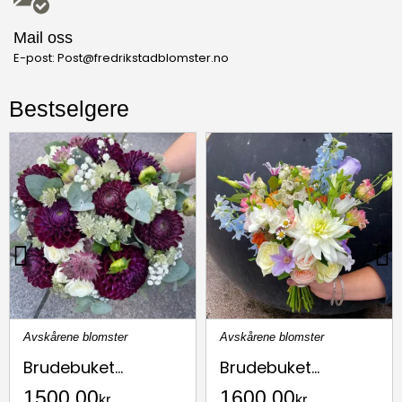
Mail oss
E-post: Post@fredrikstadblomster.no
Bestselgere
Avskårene blomster
Avskårene blomster
Brudebuket...
Brudebuket...
1500,00
1600,00
kr
kr