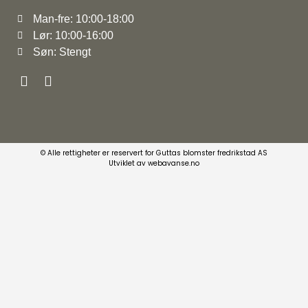
Man-fre: 10:00-18:00
Lør: 10:00-16:00
Søn: Stengt
© Alle rettigheter er reservert for Guttas blomster fredrikstad AS
Utviklet av webavanse.no