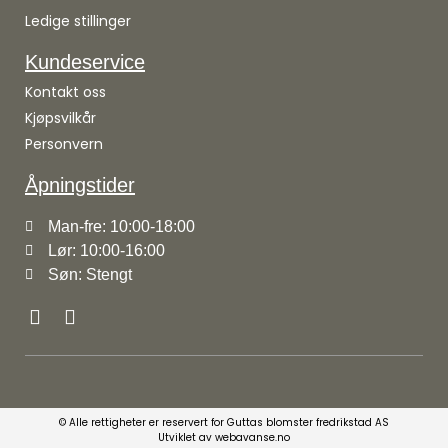
Ledige stillinger
Kundeservice
Kontakt oss
Kjøpsvilkår
Personvern
Åpningstider
Man-fre: 10:00-18:00
Lør: 10:00-16:00
Søn: Stengt
© Alle rettigheter er reservert for Guttas blomster fredrikstad AS
Utviklet av webavanse.no