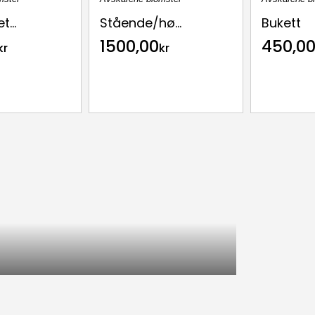
...
Stående/hø...
Bukett
1500,00
450,0
kr
kr