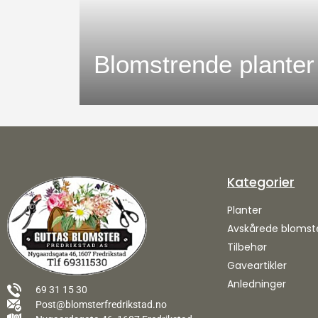
Blomstrende planter
Kategorier
Planter
Avskårede blomst
Tilbehør
Gaveartikler
Anledninger
69 31 15 30
Post@blomsterfredrikstad.no