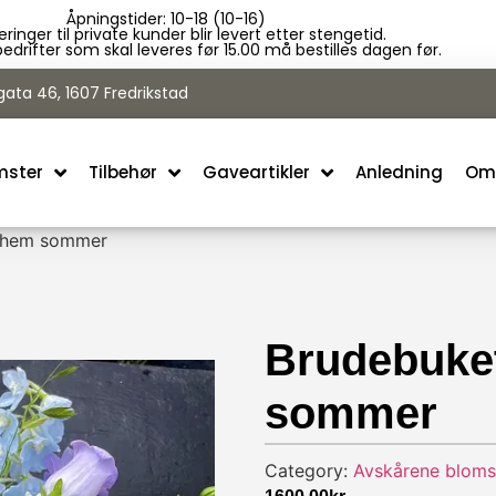
Åpningstider: 10-18 (10-16)
veringer til private kunder blir levert etter stengetid.
l bedrifter som skal leveres før 15.00 må bestilles dagen før.
ata 46, 1607 Fredrikstad
mster
Tilbehør
Gaveartikler
Anledning
Om
ohem sommer
Brudebuke
sommer
Category:
Avskårene bloms