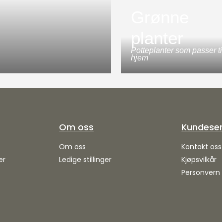
Grønne
planter
Potteplanter som passer til
hjem
Om oss
Kundeser
Om oss
Kontakt oss
er
Ledige stillinger
Kjøpsvilkår
Personvern