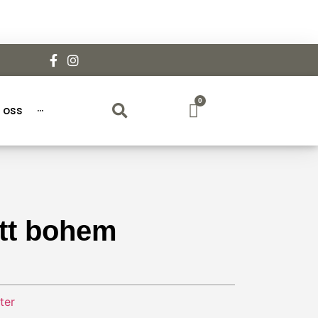
0
 oss
···
tt bohem
ter