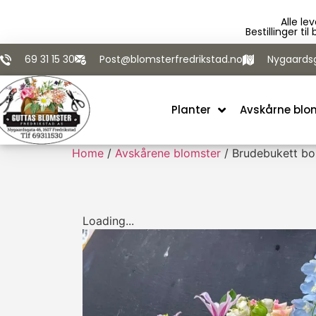
Alle le
Bestillinger ti
69 31 15 30
Post@blomsterfredrikstad.no
Nygaardsg
Planter
Avskårne blo
Home
/
Avskårene blomster
/ Brudebukett b
Loading...