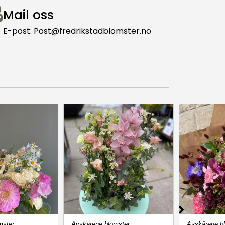
Mail oss
E-post: Post@fredrikstadblomster.no
mster
Avskårene blomster
Avskårene b