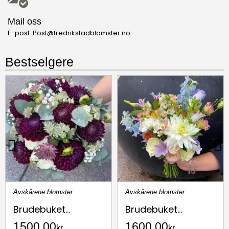
Mail oss
E-post: Post@fredrikstadblomster.no
Bestselgere
Avskårene blomster
Avskårene blomster
Brudebuket...
Brudebuket...
1500,00
1600,00
kr
kr