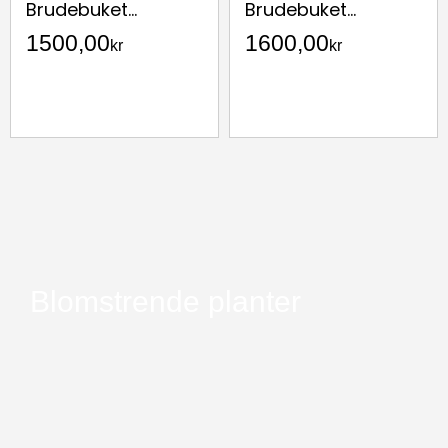
Brudebuket...
Brudebuket...
1500,00
1600,00
kr
kr
Blomstrende planter