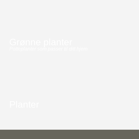
Grønne planter
Potteplanter som passer til ditt hjem
Planter