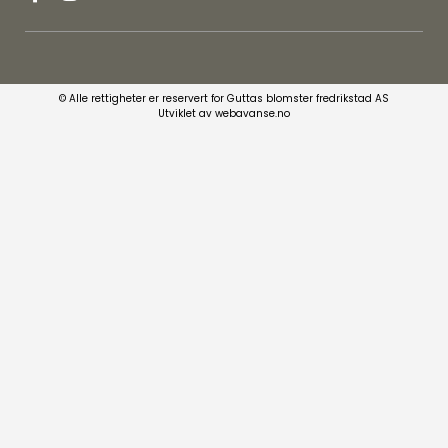
© Alle rettigheter er reservert for Guttas blomster fredrikstad AS
Utviklet av webavanse.no