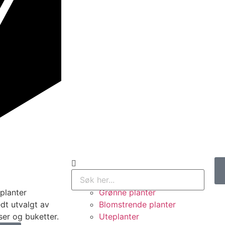
 planter
Grønne planter
edt utvalgt av
Blomstrende planter
oser og buketter.
Uteplanter