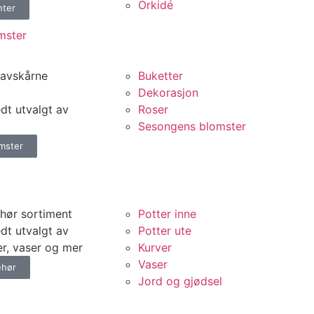
Orkidé
nter
mster
 avskårne
Buketter
Dekorasjon
edt utvalgt av
Roser
Sesongens blomster
mster
ehør sortiment
Potter inne
edt utvalgt av
Potter ute
er, vaser og mer
Kurver
Vaser
ehør
Jord og gjødsel