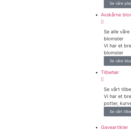
Se våre pla
Avskårne blo
Se alle våre
blomster
Vi har et br
blomster
Se våre blo
Tilbehør
Se vårt tilb
Vi har et br
potter, kurv
Se vårt tilb
Gaveartikler