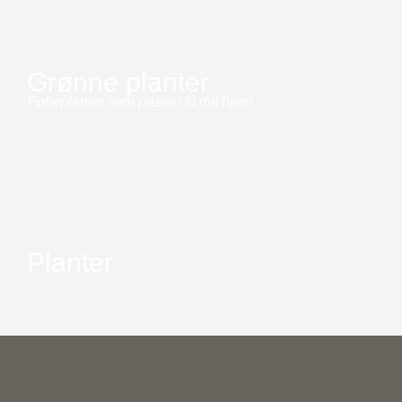
Grønne planter
Potteplanter som passer til ditt hjem
Planter