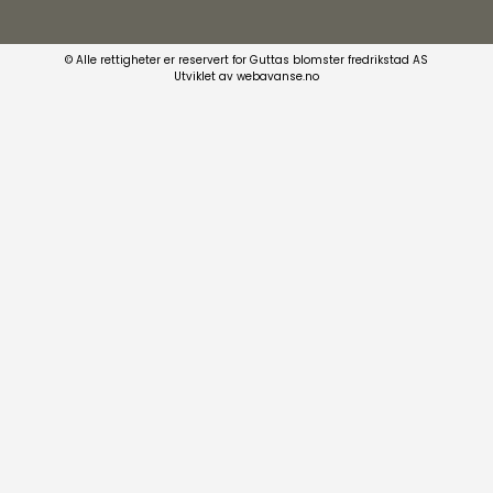
© Alle rettigheter er reservert for Guttas blomster fredrikstad AS
Utviklet av webavanse.no