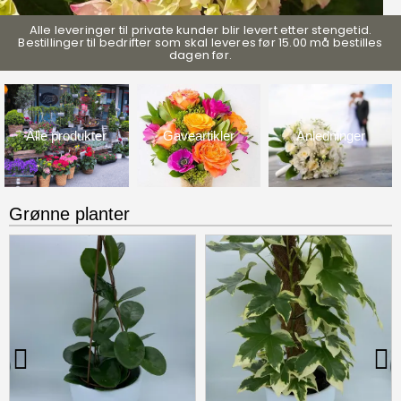
Alle leveringer til private kunder blir levert etter stengetid.
Bestillinger til bedrifter som skal leveres før 15.00 må bestilles
Nå tilbyr vi klikk og hent!
dagen før.
Bestill på nett, velg klikk og hent og kom innom butikken.
Alle produkter
Gaveartikler
Anledninger
Grønne planter