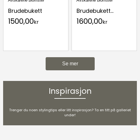
Avskårene blomster
Avskårene blomster
Brudebukett
Brudebukett...
1500,00
1600,00
kr
kr
Se mer
Inspirasjon
Trenger du noen stylingtips eller litt inspirasjon? Ta en titt på galleriet
under!